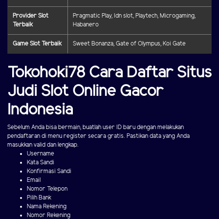
Provider Slot
Pragmatic Play, Idn slot, Playtech, Microgaming,
Terbaik
Habanero
Game Slot Terbaik
Sweet Bonanza, Gate of Olympus, Koi Gate
Tokohoki78 Cara Daftar Situs
Judi Slot Online Gacor
Indonesia
Sebelum Anda bisa bermain, buatlah user ID baru dengan melakukan
pendaftaran di menu register secara gratis. Pastikan data yang Anda
masukkan valid dan lengkap.
Username
Kata Sandi
Konfirmasi Sandi
Email
Nomor Telepon
Pilih Bank
Nama Rekening
Nomor Rekening