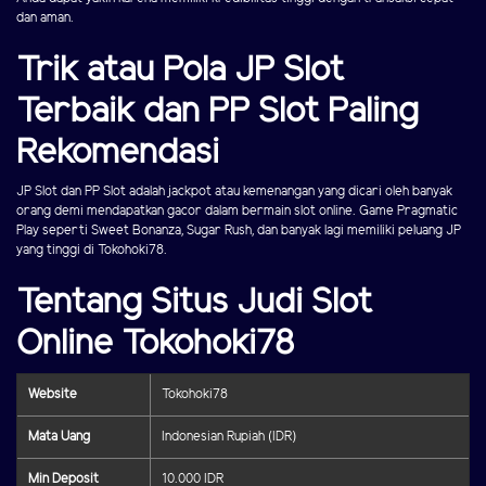
dan aman.
Trik atau Pola JP Slot
Terbaik dan PP Slot Paling
Rekomendasi
JP Slot dan PP Slot adalah jackpot atau kemenangan yang dicari oleh banyak
orang demi mendapatkan gacor dalam bermain slot online. Game Pragmatic
Play seperti Sweet Bonanza, Sugar Rush, dan banyak lagi memiliki peluang JP
yang tinggi di Tokohoki78.
Tentang Situs Judi Slot
Online Tokohoki78
Website
Tokohoki78
Mata Uang
Indonesian Rupiah (IDR)
Min Deposit
10.000 IDR