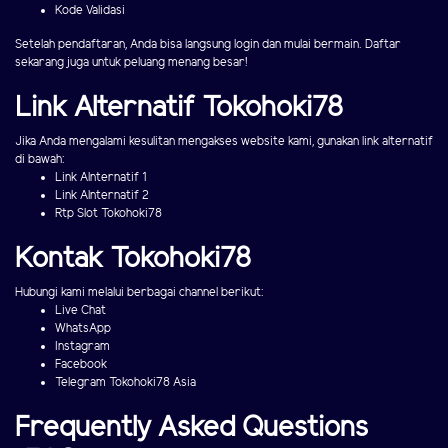
Kode Validasi
Setelah pendaftaran, Anda bisa langsung login dan mulai bermain. Daftar
sekarang juga untuk peluang menang besar!
Link Alternatif Tokohoki78
Jika Anda mengalami kesulitan mengakses website kami, gunakan link alternatif
di bawah:
Link Alnternatif 1
Link Alnternatif 2
Rtp Slot Tokohoki78
Kontak Tokohoki78
Hubungi kami melalui berbagai channel berikut:
Live Chat
WhatsApp
Instagram
Facebook
Telegram Tokohoki78 Asia
Frequently Asked Questions