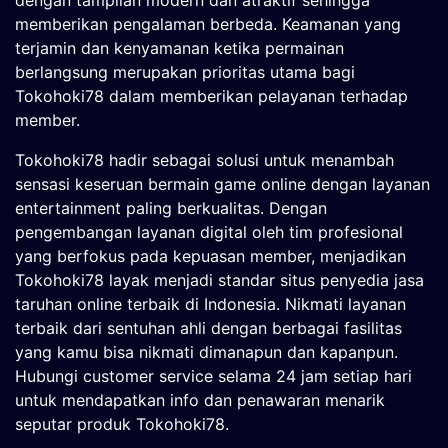
dengan tampilan modern dan atraktif sehingga
memberikan pengalaman berbeda. Keamanan yang
terjamin dan kenyamanan ketika permainan
berlangsung merupakan prioritas utama bagi
Tokohoki78 dalam memberikan pelayanan terhadap
member.
Tokohoki78 hadir sebagai solusi untuk menambah
sensasi keseruan bermain game online dengan layanan
entertainment paling berkualitas. Dengan
pengembangan layanan digital oleh tim profesional
yang berfokus pada kepuasan member, menjadikan
Tokohoki78 layak menjadi standar situs penyedia jasa
taruhan online terbaik di Indonesia. Nikmati layanan
terbaik dari sentuhan ahli dengan berbagai fasilitas
yang kamu bisa nikmati dimanapun dan kapanpun.
Hubungi customer service selama 24 jam setiap hari
untuk mendapatkan info dan penawaran menarik
seputar produk Tokohoki78.