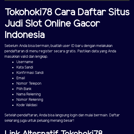
Tokohoki78 Cara Daftar Situs
Judi Slot Online Gacor
Indonesia
Sebelum Anda bisa bermain, buatlah user ID baru dengan melakukan
pendaftaran di menu register secara gratis. Pastikan data yang Anda
masukkan valid dan lengkap.
Username
Kata Sandi
Konfirmasi Sandi
Email
Nomor Telepon
Pilih Bank
Nama Rekening
Nomor Rekening
Kode Validasi
Setelah pendaftaran, Anda bisa langsung login dan mulai bermain. Daftar
sekarang juga untuk peluang menang besar!