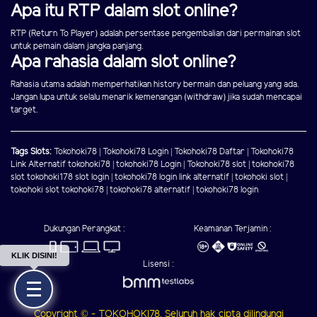
Apa itu RTP dalam slot online?
RTP (Return To Player) adalah persentase pengembalian dari permainan slot
untuk pemain dalam jangka panjang.
Apa rahasia dalam slot online?
Rahasia utama adalah memperhatikan history bermain dan peluang yang ada.
Jangan lupa untuk selalu menarik kemenangan (withdraw) jika sudah mencapai
target.
Tags Slots:
Tokohoki78
|
Tokohoki78 Login
|
Tokohoki78 Daftar
|
Tokohoki78
Link Alternatif
tokohoki78
|
tokohoki78 Login
|
Tokohoki78 slot
|
tokohoki78
slot
tokohoki178 slot login
|
tokohoki78 login link alternatif
|
tokohoki slot
|
tokohoki slot
tokohoki78
|
tokohoki78 alternatif
|
tokohoki78 login
Dukungan Perangkat :
Keamanan Terjamin :
KLIK DISINI!
Lisensi :
Copyright © - TOKOHOKI78. Seluruh hak cipta dilindungi