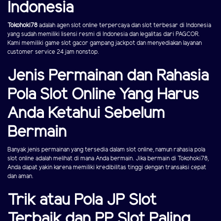
Indonesia
Tokohoki78
adalah agen slot online terpercaya dan slot terbesar di Indonesia
yang sudah memiliki lisensi resmi di Indonesia dan legalitas dari PAGCOR.
Kami memiliki game slot gacor gampang jackpot dan menyediakan layanan
customer service 24 jam nonstop.
Jenis Permainan dan Rahasia
Pola Slot Online Yang Harus
Anda Ketahui Sebelum
Bermain
Banyak jenis permainan yang tersedia dalam slot online, namun rahasia pola
slot online adalah melihat di mana Anda bermain. Jika bermain di Tokohoki78,
Anda dapat yakin karena memiliki kredibilitas tinggi dengan transaksi cepat
dan aman.
Trik atau Pola JP Slot
Terbaik dan PP Slot Paling