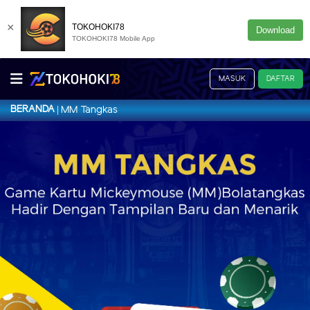
×
TOKOHOKI78
Download
TOKOHOKI78 Mobile App
MASUK
DAFTAR
BERANDA
MM Tangkas